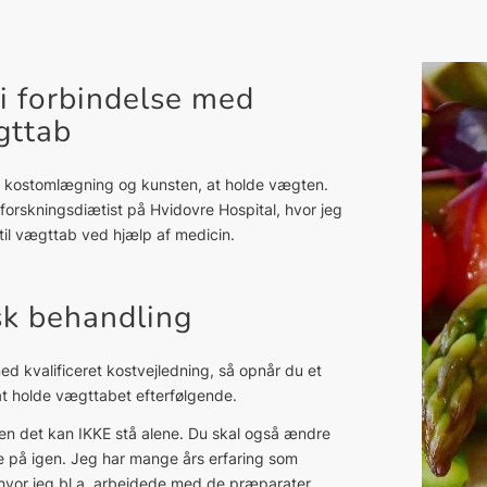
 i forbindelse med
gttab
ab, kostomlægning og kunsten, at holde vægten.
forskningsdiætist på Hvidovre Hospital, hvor jeg
 til vægttab ved hjælp af medicin.
sk behandling
d kvalificeret kostvejledning, så opnår du et
at holde vægttabet efterfølgende.
men det kan IKKE stå alene. Du skal også ændre
le på igen. Jeg har mange års erfaring som
 hvor jeg bl.a. arbejdede med de præparater,