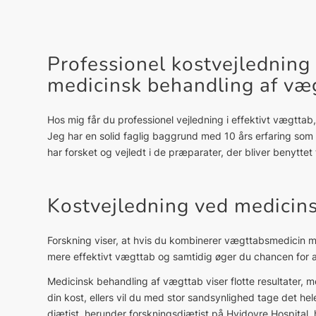
Professionel kostvejledning
medicinsk behandling af væ
Hos mig får du professionel vejledning i effektivt vægtt
Jeg har en solid faglig baggrund med 10 års erfaring som 
har forsket og vejledt i de præparater, der bliver benyttet
Kostvejledning ved medicin
Forskning viser, at hvis du kombinerer vægttabsmedicin me
mere effektivt vægttab og samtidig øger du chancen for 
Medicinsk behandling af vægttab viser flotte resultater, 
din kost, ellers vil du med stor sandsynlighed tage det he
diætist, herunder forskningsdiætist på Hvidovre Hospital,