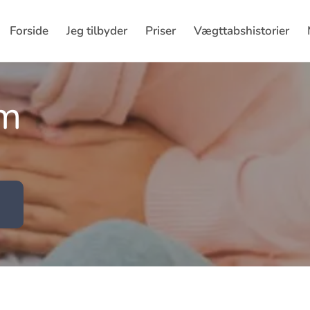
Forside
Jeg tilbyder
Priser
Vægttabshistorier
rm