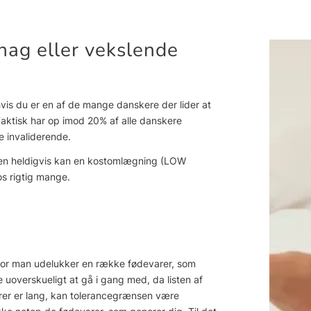
hag eller vekslende
vis du er en af de mange danskere der lider at
 Faktisk har op imod 20% af alle danskere
e invaliderende.
 men heldigvis kan en kostomlægning (LOW
os rigtig mange.
or man udelukker en række fødevarer, som
 uoverskueligt at gå i gang med, da listen af
arer er lang, kan tolerancegrænsen være