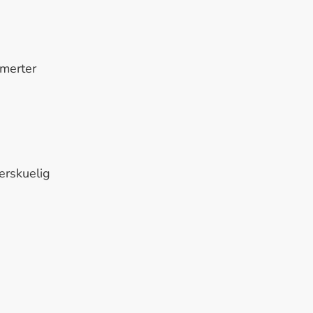
smerter
erskuelig