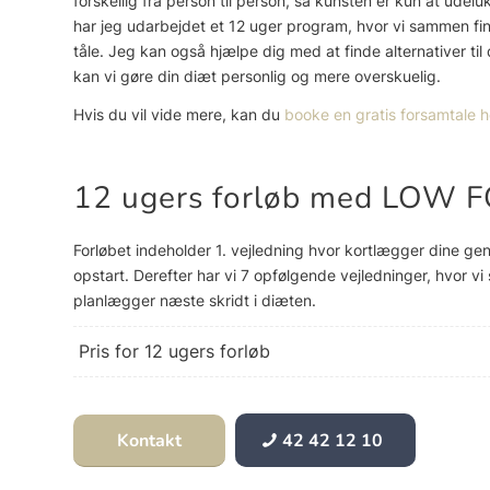
forskellig fra person til person, så kunsten er kun at udel
har jeg udarbejdet et 12 uger program, hvor vi sammen fi
tåle. Jeg kan også hjælpe dig med at finde alternativer t
kan vi gøre din diæt personlig og mere overskuelig.
Hvis du vil vide mere, kan du
booke en gratis forsamtale h
12 ugers forløb med LOW
Forløbet indeholder 1. vejledning hvor kortlægger dine gen
opstart. Derefter har vi 7 opfølgende vejledninger, hvor v
planlægger næste skridt i diæten.
Pris for 12 ugers forløb
Kontakt
42 42 12 10